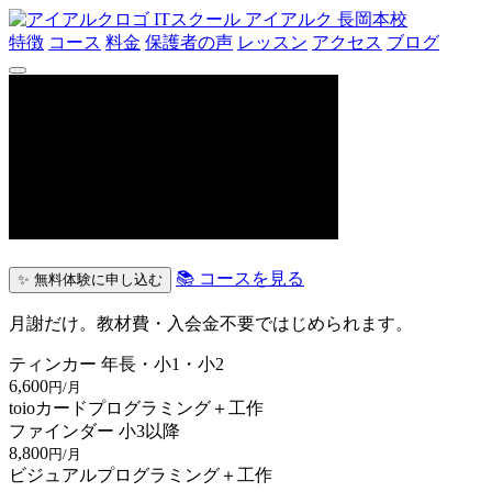
ITスクール アイアルク
長岡本校
特徴
コース
料金
保護者の声
レッスン
アクセス
ブログ
📚 コースを見る
✨ 無料体験に申し込む
月謝だけ。教材費・入会金不要ではじめられます。
ティンカー
年長・小1・小2
6,600
円/月
toioカードプログラミング＋工作
ファインダー
小3以降
8,800
円/月
ビジュアルプログラミング＋工作